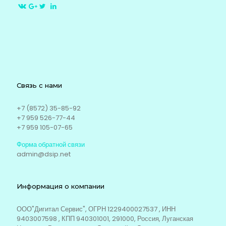
Связь с нами
+7 (8572) 35-85-92
+7 959 526-77-44
+7 959 105-07-65
Форма обратной связи
admin@dsip.net
Информация о компании
ООО"Дигитал Сервис", ОГРН 1229400027537 , ИНН
9403007598 , КПП 940301001, 291000, Россия, Луганская