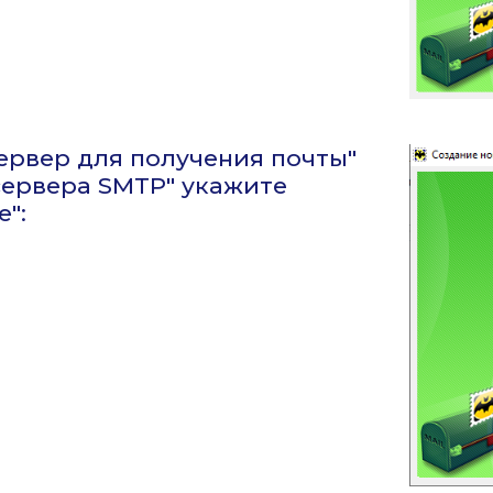
Сервер для получения почты"
с сервера SMTP" укажите
е":