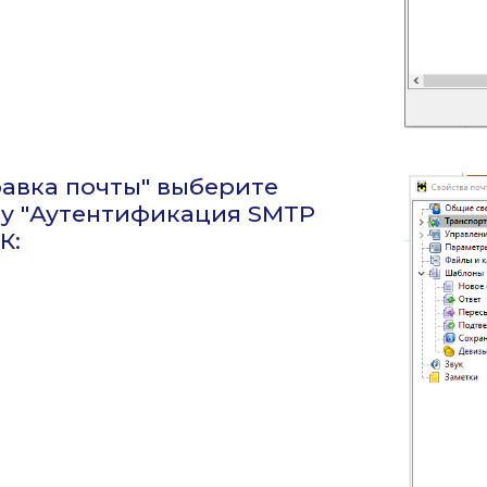
правка почты" выберите
ку "Аутентификация SMTP
К: